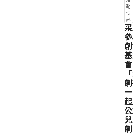
動
快
訊
采
參
創
基
會
「
劇
一
起
公
兒
劇