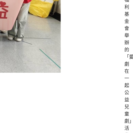
利
基
金
會
舉
辦
的
「
劇
在
一
起
公
益
兒
童
劇
活