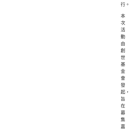
行
本
次
活
動
由
創
世
基
金
會
發
起
旨
在
募
集
嘉