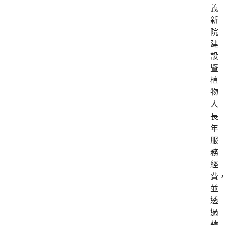
義
新
院
建
設
暨
植
物
人
長
年
服
務
經
費
並
透
過
蘋