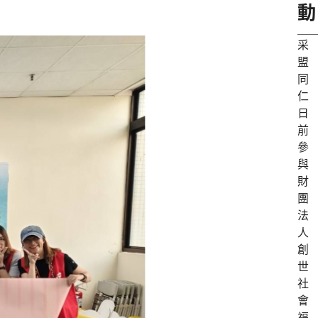
動
采
盟
同
仁
日
前
參
與
財
團
法
人
創
世
社
會
福