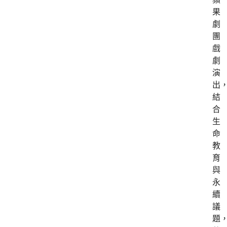
果
劇
團
戲
劇
演
出
結
合
生
命
教
育
與
永
續
議
題