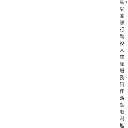
動
以
實
際
行
動
投
入
志
願
服
務
陪
伴
活
動
順
利
進